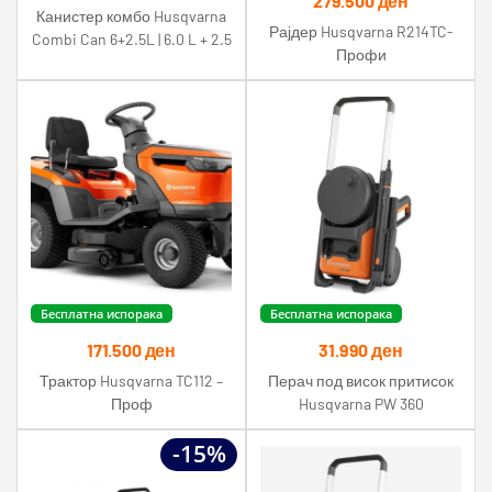
279.500
ден
Канистер комбо Husqvarna
Рајдер Husqvarna R214TC-
Combi Can 6+2.5L | 6.0 L + 2.5
Профи
L | 8.5 L
Бесплатна испорака
Бесплатна испорака
171.500
ден
31.990
ден
Трактор Husqvarna TC112 –
Перач под висок притисок
Проф
Husqvarna PW 360
-15%