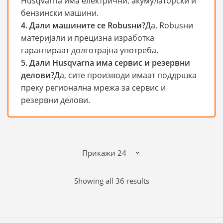
Husqvarna има електрични, акумулаторски и
бензински машини.
4. Дали машините се Robusни?
Да, Robusни
материјали и прецизна изработка
гарантираат долготрајна употреба.
5. Дали Husqvarna има сервис и резервни
делови?
Да, сите производи имаат поддршка
преку регионална мрежа за сервис и
резервни делови.
Sorted
Showing all 36 results
by
popularity