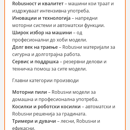
Robusност и квалитет
– машини кои траат и
издржуваат интензивна употреба.
Иновации и технологија
– напредни
моторни системи и автоматски функции.
Широк избор на машини
– од
професионални до хоби модели.
Долг век на траење
– Robusни материјали за
сигурна и долготрајна работа.
Сервис и поддршка
– резервни делови и
техничка помош за сите модели.
Главни категории производи
Моторни пили
– Robusни модели за
домашна и професионална употреба.
Косилки и роботски косилки
– автоматски и
Robusни решенија за градината.
Тримери и дувачи
– лесни, Robusни и
ефикасни.