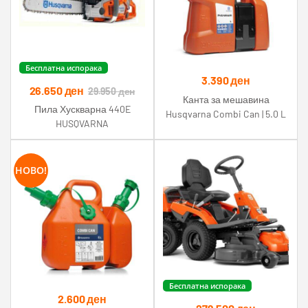
Бесплатна испорака
3.390
ден
26.650
ден
29.950
ден
Канта за мешавина
Пила Хускварна 440E
Husqvarna Combi Can | 5.0 L
HUSQVARNA
+ 2.5 L | 7.5 L
НОВО!
Бесплатна испорака
2.600
ден