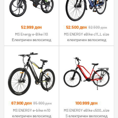
52.999
ден
52.500
ден
62.500
ден
MS Energy e-Bike i10
MS ENERGY eBike c11_L size
Електричен велосипед
електричен велосипед
црно/зелен
67.900
ден
100.999
ден
85.900
ден
MS ENERGY e-bike m10
MS ENERGY eBike c500_size
електричен велосипед
S електричен велосипед