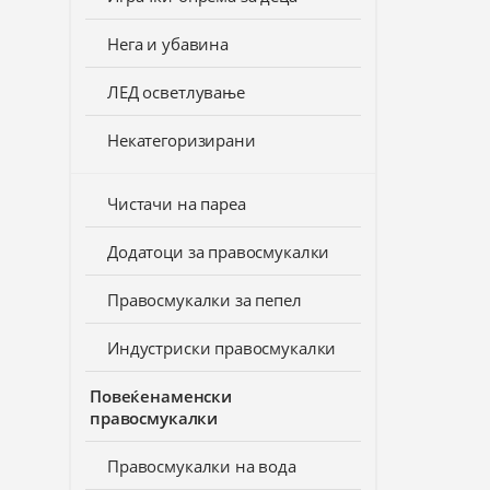
Нега и убавина
ЛЕД осветлување
Некатегоризирани
Чистачи на пареа
Додатоци за правосмукалки
Правосмукалки за пепел
Индустриски правосмукалки
Повеќенаменски
правосмукалки
Правосмукалки на вода