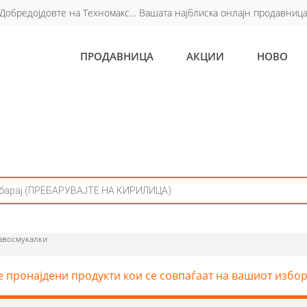
Добредојдовте на Техномакс… Вашата најблиска онлајн продавниц
ПРОДАВНИЦА
АКЦИИ
НОВО
авосмукалки
е пронајдени продукти кои се совпаѓаат на вашиот избор