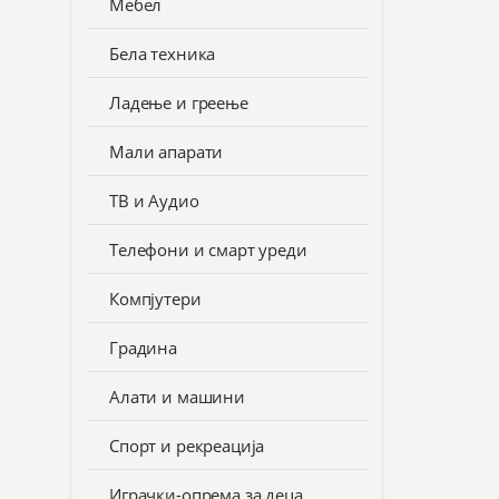
Мебел
Бела техника
Ладење и греење
Мали апарати
ТВ и Аудио
Телефони и смарт уреди
Компјутери
Градина
Алати и машини
Спорт и рекреација
Играчки-опрема за деца