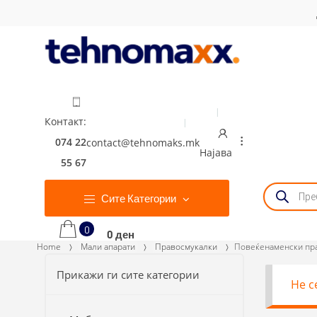
Skip
Skip
to
to
navigation
content
Контакт:
074 22
contact@tehnomaks.mk
...
Најава
55 67
Products
search
Сите Категории
Кошница
0
0 ден
Home
Мали апарати
Правосмукалки
Повеќенаменски пр
Прикажи ги сите категории
Не с