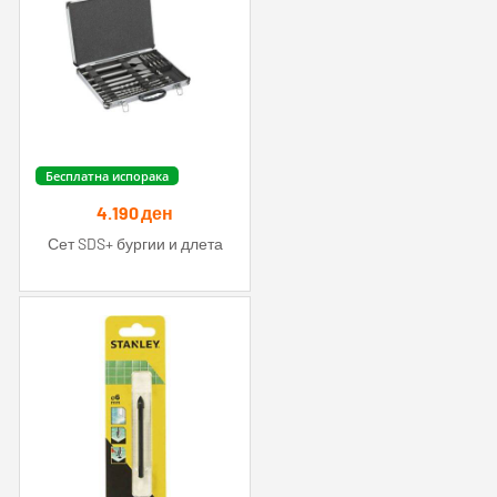
Бесплатна испорака
4.190
ден
Сет SDS+ бургии и длета