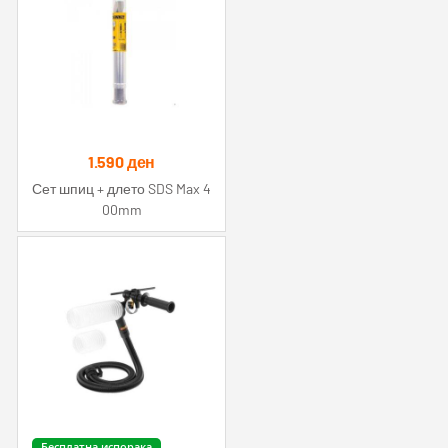
1.590
ден
Сет шпиц + длето SDS Max 4
00mm
Бесплатна испорака