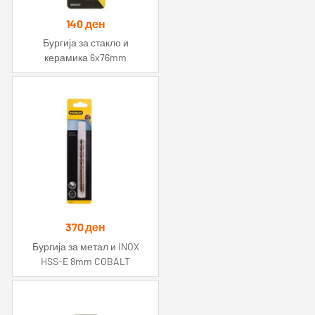
140
ден
Бургија за стакло и
керамика 6x76mm
370
ден
Бургија за метал и INOX
HSS-E 8mm COBALT