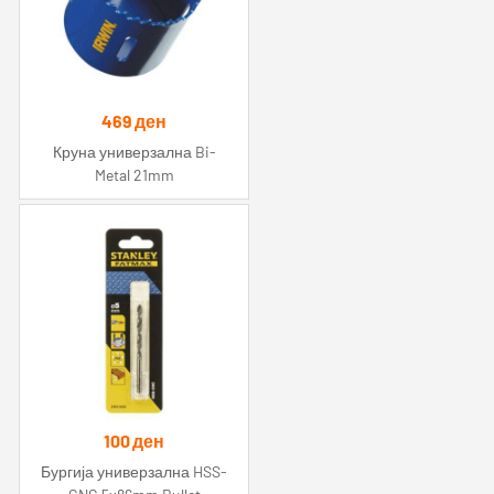
469
ден
Круна универзална Bi-
Metal 21mm
100
ден
Бургија универзална HSS-