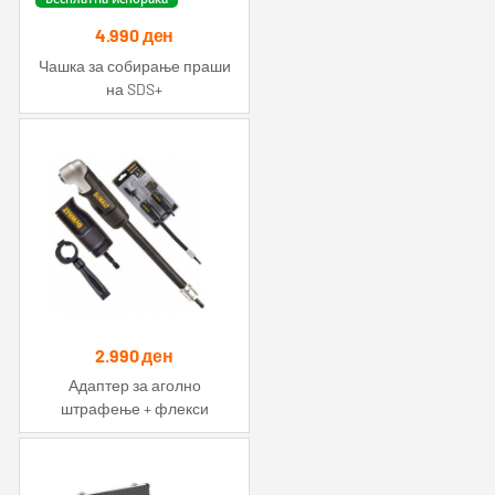
4.990
ден
Чашка за собирање праши
на SDS+
2.990
ден
Адаптер за аголно
штрафење + флекси
продолжеток 4in1 Impact