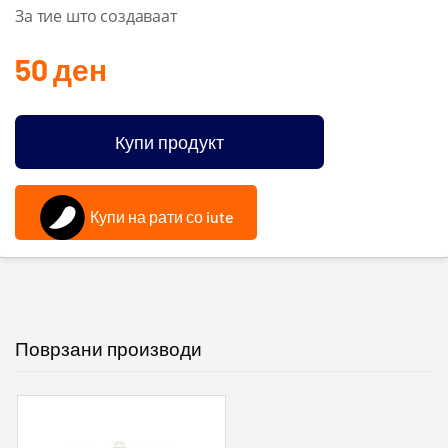
За тие што создаваат
50
ден
Купи продукт
Купи на рати со iute
Поврзани производи