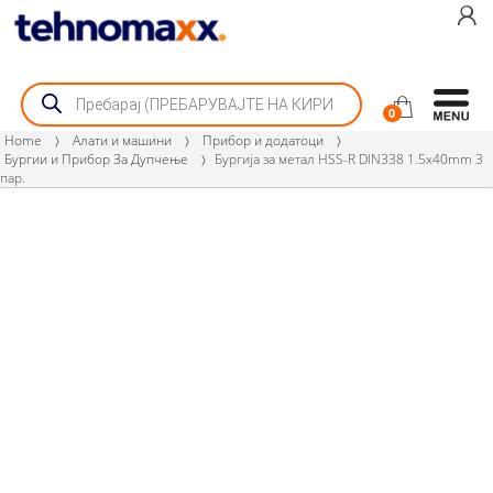
Skip
Skip
to
to
navigation
content
Products
search
0
Home
Алати и машини
Прибор и додатоци
Бургии и Прибор За Дупчење
Бургија за метал HSS-R DIN338 1.5x40mm 3
пар.