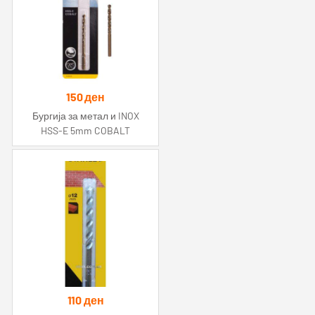
150
ден
Бургија за метал и INOX
HSS-E 5mm COBALT
110
ден