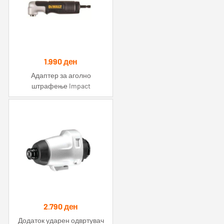
1.990
ден
Адаптер за аголно
штрафење Impact
2.790
ден
Додаток ударен одвртувач