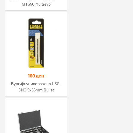
МТ350 Multievo
100
ден
Бургија универзална HSS-
CNC 5x86mm Bullet