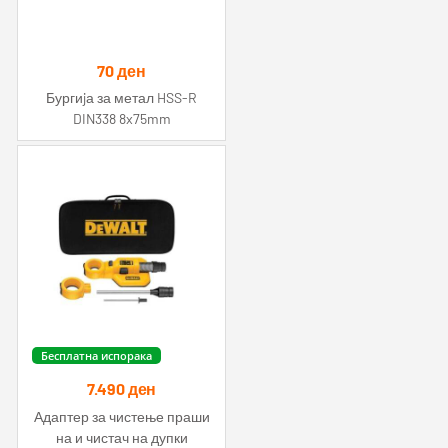
70
ден
Бургиjа за метал HSS-R
DIN338 8x75mm
Бесплатна испорака
7.490
ден
Адаптер за чистење праши
на и чистач на дупки