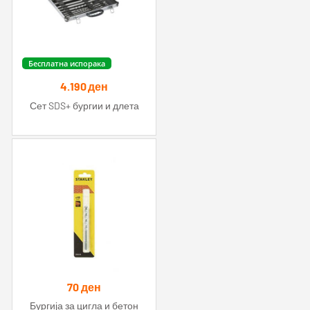
Бесплатна испорака
4.190
ден
Сет SDS+ бургии и длета
70
ден
Бургија за цигла и бетон