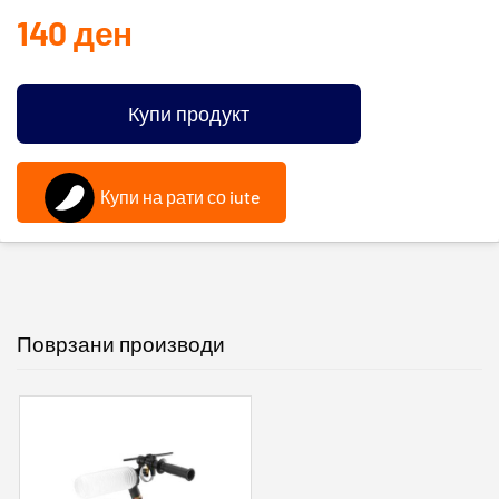
140
ден
Купи продукт
Купи на рати со iute
Поврзани производи