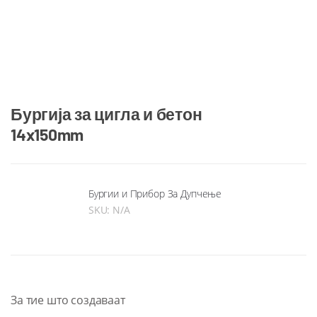
Бургија за цигла и бетон
14x150mm
Бургии и Прибор За Дупчење
SKU:
N/A
За тие што создаваат