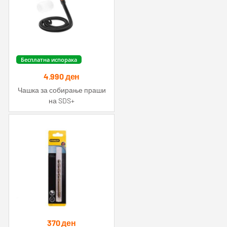
Бесплатна испорака
4.990
ден
Чашка за собирање праши
на SDS+
370
ден