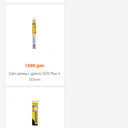
1.590
ден
Сет шпиц + длето SDS Max 4
00mm