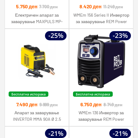
5.750
ден
8.420
ден
7.700
ден
11.249
ден
Електричен апарат за
WMEm 156 Series II Инвертор
заварување MAXPULS MP-
за заварување REM Power
IWM08 180A Inverter
-25%
-23%
Бесплатна испорака
Бесплатна испорака
7.490
ден
6.750
ден
9.999
ден
8.749
ден
Апарат за заварување
WMEm 136 Инвертор за
INVERTOR MMA 90A Ø 2.5
заварување REM Power
Stanley
-21%
-21%