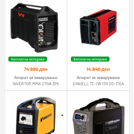
Бесплатна испорака
Бесплатна испорака
74.990
ден
14.840
ден
Апарат за заварување
Апарат за заварување
INVERTOR MMA 270А 3Ph
EINHELL TC-IW 170 20-170A
400V Awelco
инвертер Einhell