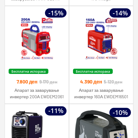
IWM18 180A
-15%
-14%
Бесплатна испорака
Бесплатна испорака
7.800
ден
4.390
ден
9.170
ден
5.120
ден
Апарат за заварување
Апарат за заварување
инвертер 200А EWDEM2061
инвертер 160А EWDEM16501
Emtop
Emtop
-11%
-10%