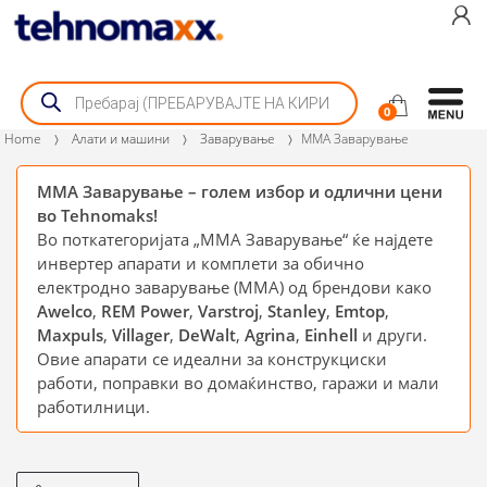
Skip
Skip
to
to
navigation
content
Products
search
0
Home
Алати и машини
Заварување
ММА Заварување
ММА Заварување – голем избор и одлични цени
во Tehnomaks!
Во поткатегоријата „ММА Заварување“ ќе најдете
инвертер апарати и комплети за обично
електродно заварување (MMA) од брендови како
Awelco
,
REM Power
,
Varstroj
,
Stanley
,
Emtop
,
Maxpuls
,
Villager
,
DeWalt
,
Agrina
,
Einhell
и други.
Овие апарати се идеални за конструкциски
работи, поправки во домаќинство, гаражи и мали
работилници.