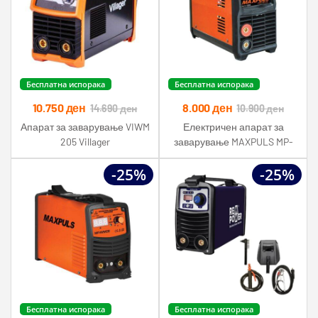
Бесплатна испорака
Бесплатна испорака
10.750
ден
8.000
ден
14.690
ден
10.900
ден
Апарат за заварување VIWM
Електричен апарат за
205 Villager
заварување MAXPULS MP-
IWM17 160A
-25%
-25%
Бесплатна испорака
Бесплатна испорака