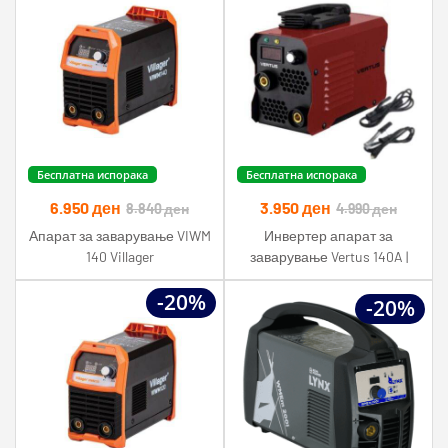
Бесплатна испорака
Бесплатна испорака
6.950
ден
3.950
ден
8.840
ден
4.990
ден
Апарат за заварување VIWM
Инвертер апарат за
140 Villager
заварување Vertus 140A |
IGBT технологија |
-20%
Дигитален дисплеј | 220V
-20%