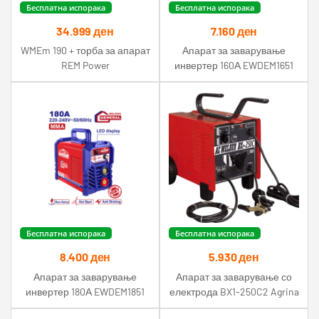
Бесплатна испорака
Бесплатна испорака
34.999
ден
7.160
ден
WMEm 190 + торба за апарат
Апарат за заварување
REM Power
инвертер 160А EWDEM1651
Emtop
Бесплатна испорака
Бесплатна испорака
8.400
ден
5.930
ден
Апарат за заварување
Апарат за заварување со
инвертер 180А EWDEM1851
електрода BX1-250C2 Agrina
Emtop