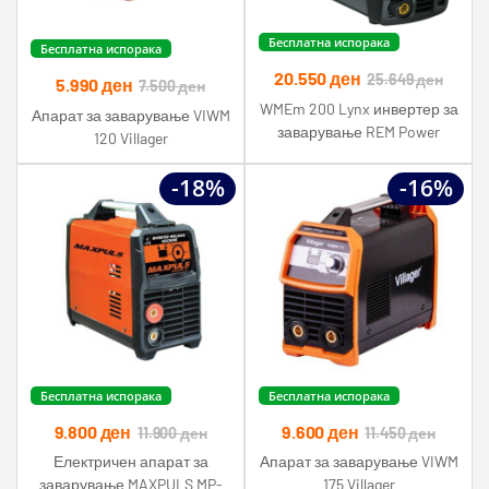
Бесплатна испорака
Бесплатна испорака
20.550
ден
25.649
ден
5.990
ден
7.500
ден
WMEm 200 Lynx инвертер за
Апарат за заварување VIWM
заварување REM Power
120 Villager
-18%
-16%
Бесплатна испорака
Бесплатна испорака
9.800
ден
9.600
ден
11.900
ден
11.450
ден
Електричен апарат за
Апарат за заварување VIWM
заварување MAXPULS MP-
175 Villager