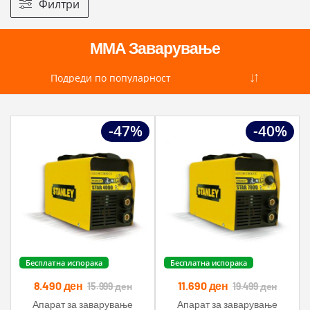
Филтри
ММА Заварување
-47%
-40%
Бесплатна испорака
Бесплатна испорака
8.490
ден
11.690
ден
15.999
ден
19.499
ден
Апарат за заварување
Апарат за заварување