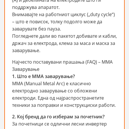
(A) и дебелината на електродите што ги
поддржува апаратот.
Внимавајте на работниот циклус („duty cycle“)
– што е повисок, толку подолго може да
заварувате без пауза.
Погледнете дали во пакетот добивате и кабли,
држач за електрода, клема за маса и маска за
заварување.
Најчесто поставувани прашања (FAQ) – ММА
Заварување
1. Што е ММА заварување?
MMA (Manual Metal Arc) е класично
електродно заварување со обложени
електроди. Една од најраспространетите
техники за поправки и конструкциски работи.
2. Кој бренд да го изберам за почетник?
За почетници се одлични лесни инвертер