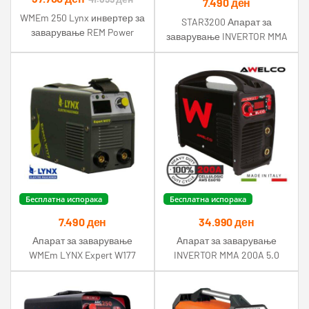
7.490
ден
WMEm 250 Lynx инвертер за
STAR3200 Апарат за
заварување REM Power
заварување INVERTOR MMA
130A Ø3.2
Бесплатна испорака
Бесплатна испорака
7.490
ден
34.990
ден
Апарат за заварување
Апарат за заварување
WMEm LYNX Expert W177
INVERTOR MMA 200A 5.0
inverter
CELLULOSE