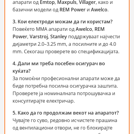
апарати од
Emtop
,
Maxpuls
,
Villager
, како и
базични модели од
REM Power
и
Awelco
.
3. Кои електроди можам да ги користам?
Повеќето ММА апарати од
Awelco
,
REM
Power
,
Varstroj
,
Stanley
поддржуваат најчести
дијаметри 2.0–3.25 mm, а посилните и до 4.0
mm. Секогаш проверете во спецификацијата.
4. Дали ми треба посебен осигурач во
куќата?
За помоќни професионални апарати може да
биде потребна посилна осигурачка заштита.
Проверете ја номиналната потрошувачка и
консултирајте електричар.
5. Како да го продолжам векот на апаратот?
Чувајте го суво, редовно исчистете прашина
од вентилациони отвори, не го блокирајте