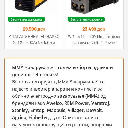
Бесплатна испорака
Бесплатна испорака
29.500
ден
23.499
ден
АПАРАТ ИНВЕРТЕР ВАРКО
WMEm 190 230V Инвертор за
201 20-200А; 1.6-5.0мм
заварување REM Power
Varstroj
ММА Заварување – голем избор и одлични
цени во Tehnomaks!
Во поткатегоријата „ММА Заварување“ ќе
најдете инвертер апарати и комплети за
обично електродно заварување (MMA) од
брендови како
Awelco
,
REM Power
,
Varstroj
,
Stanley
,
Emtop
,
Maxpuls
,
Villager
,
DeWalt
,
Agrina
,
Einhell
и други. Овие апарати се
идеални за конструкциски работи, поправки