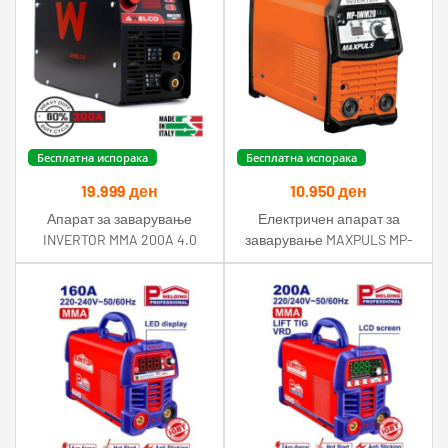
Бесплатна испорака
Бесплатна испорака
19.999
ден
10.950
ден
Апарат за заварување
Електричен апарат за
INVERTOR MMA 200A 4.0
заварување MAXPULS MP-
IWM20 Invertor 200A