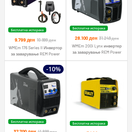
Бесплатна испорака
Бесплатна испорака
28.100
ден
31.249
ден
9.799
ден
10.999
ден
WMEm 200i Lynx инвертер
WMEm 176 Series II Инвертор
за заварување REM Power
за заварување REM Power
-10%
Бесплатна испорака
Бесплатна испорака
37.700
ден
41.899
ден