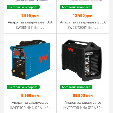
Бесплатна испорака
Бесплатна испорака
7.999
ден
10.490
ден
Апарат за заварување 160А
Апарат за заварување 200А
EWDEM1661 Emtop
EWDEM20611 Emtop
Бесплатна испорака
Бесплатна испорака
9.999
ден
88.900
ден
Апарат за заварување
Апарат за заварување
INVERTOR MMA 170А хоби
INVERTOR MMA 330А 3Ph
Awelco
400V Awelco