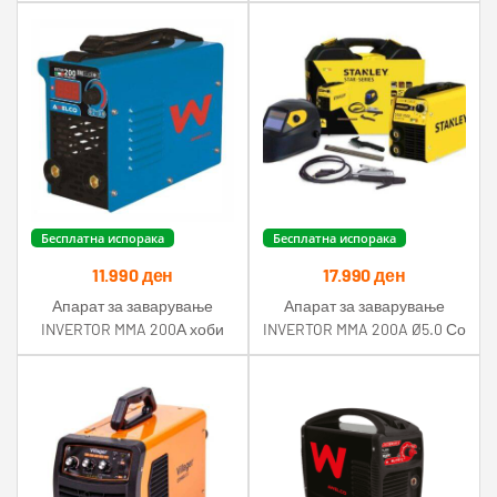
Бесплатна испорака
Бесплатна испорака
11.990
ден
17.990
ден
Апарат за заварување
Апарат за заварување
INVERTOR MMA 200А хоби
INVERTOR MMA 200A Ø5.0 Со
Awelco
LCD маска Stanley