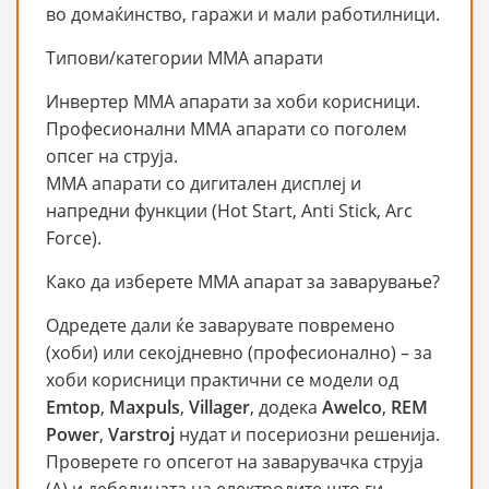
во домаќинство, гаражи и мали работилници.
Типови/категории ММА апарати
Инвертер ММА апарати за хоби корисници.
Професионални ММА апарати со поголем
опсег на струја.
ММА апарати со дигитален дисплеј и
напредни функции (Hot Start, Anti Stick, Arc
Force).
Како да изберете ММА апарат за заварување?
Одредете дали ќе заварувате повремено
(хоби) или секојдневно (професионално) – за
хоби корисници практични се модели од
Emtop
,
Maxpuls
,
Villager
, додека
Awelco
,
REM
Power
,
Varstroj
нудат и посериозни решенија.
Проверете го опсегот на заварувачка струја