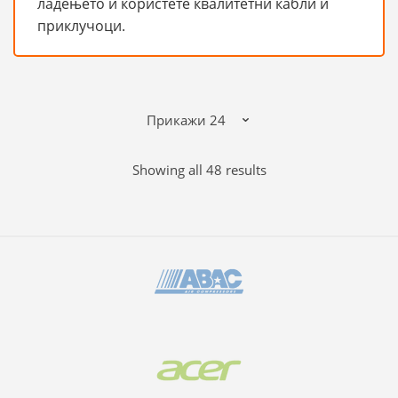
ладењето и користете квалитетни кабли и
приклучоци.
Sorted
Showing all 48 results
by
popularity
B
r
a
n
d