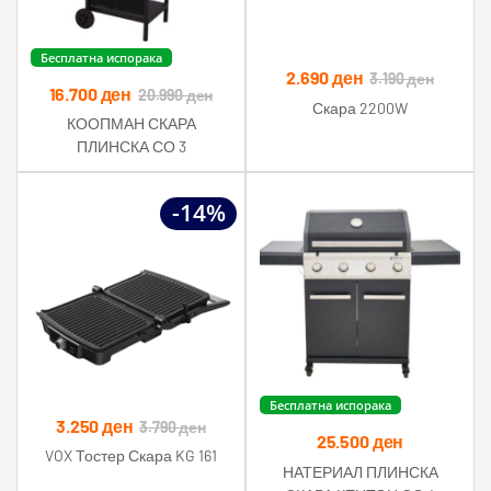
Бесплатна испорака
2.690
ден
3.190
ден
16.700
ден
20.990
ден
Скара 2200W
КООПМАН СКАРА
ПЛИНСКА СО 3
ПЛАМЕНИКА 106Х53Х102
СМ
-14%
Бесплатна испорака
3.250
ден
3.790
ден
25.500
ден
VOX Тостер Скара KG 161
НАТЕРИАЛ ПЛИНСКА