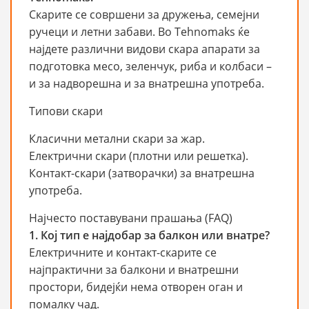
Скарите се совршени за дружења, семејни
ручеци и летни забави. Во Tehnomaks ќе
најдете различни видови скара апарати за
подготовка месо, зеленчук, риба и колбаси –
и за надворешна и за внатрешна употреба.
Типови скари
Класични метални скари за жар.
Електрични скари (плотни или решетка).
Контакт-скари (затворачки) за внатрешна
употреба.
Најчесто поставувани прашања (FAQ)
1. Кој тип е најдобар за балкон или внатре?
Електричните и контакт-скарите се
најпрактични за балкони и внатрешни
простори, бидејќи нема отворен оган и
помалку чад.