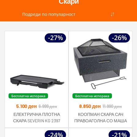
Скари
-27%
-26%
Бесплатна испорака
Бесплатна испорака
5.100
ден
8.850
ден
6.999
ден
11.990
ден
ЕЛЕКТРИЧНА ПЛОТНА
КООПМАН СКАРА САЧ
СКАРА SEVERIN KG 2397
ПРАВОАГОЛНА СО МАША
41СМ
-24%
-21%