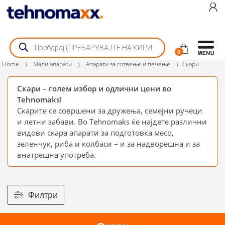
Skip
Skip
to
to
navigation
content
Products
search
0
Home
Мали апарати
Апарати за готвење и печење
Скари
Скари – голем избор и одлични цени во
Tehnomaks!
Скарите се совршени за дружења, семејни ручеци
и летни забави. Во Tehnomaks ќе најдете различни
видови скара апарати за подготовка месо,
зеленчук, риба и колбаси – и за надворешна и за
внатрешна употреба.
Филтри