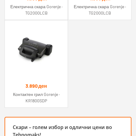
Електрична скара Gorenje ·
Електрична скара Gorenje ·
TG2000LCB
TG2000LCB
3.890
ден
Контактен грил Gorenje ·
KR1800SDP
Скари – голем избор и одлични цени во
Tehnomaks!