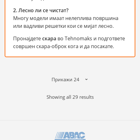
2. Лесно ли се чистат?
Многу модели имаат нелеплива површина
или вадливи решетки кои се мијат лесно.
Пронајдете
скара
во Tehnomaks и подгответе
совршен скара-оброк кога и да посакате.
Sorted
Showing all 29 results
by
popularity
B
r