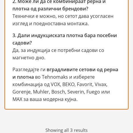
2. Може ли да се комбинираат рерна и
плотна од различни брендови?
Технички е можно, но сетот дава усогласен
изглед и поедноставна монтажа.
3. Дали индукциската плотна бара посебни
садови?
Да, за индукција се потребни садови со
магнетно дно.
Разгледајте ги
вградливите сетови од рерна
и плотна
во Tehnomaks и изберете
комбинација од VOX, BEKO, Favorit, Vivax,
Gorenje, Muhler, Bosch, Severin, Fuego или
MAX за ваша модерна кујна.
Sorted
Showing all 3 results