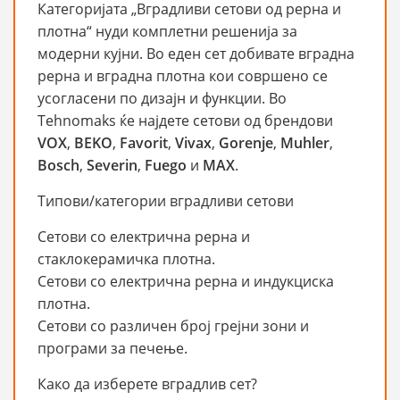
Категоријата „Вградливи сетови од рерна и
плотна“ нуди комплетни решенија за
модерни кујни. Во еден сет добивате вградна
рерна и вградна плотна кои совршено се
усогласени по дизајн и функции. Во
Tehnomaks ќе најдете сетови од брендови
VOX
,
BEKO
,
Favorit
,
Vivax
,
Gorenje
,
Muhler
,
Bosch
,
Severin
,
Fuego
и
MAX
.
Типови/категории вградливи сетови
Сетови со електрична рерна и
стаклокерамичка плотна.
Сетови со електрична рерна и индукциска
плотна.
Сетови со различен број грејни зони и
програми за печење.
Како да изберете вградлив сет?