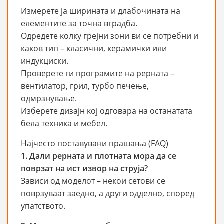
Измерете ја ширината и длабочината на
елементите за точна вградба.
Одредете колку грејни зони ви се потребни и
каков тип – класични, керамички или
индукциски.
Проверете ги програмите на рерната –
вентилатор, грил, турбо печење,
одмрзнување.
Изберете дизајн кој одговара на останатата
бела техника и мебел.
Најчесто поставувани прашања (FAQ)
1. Дали рерната и плотната мора да се
поврзат на ист извор на струја?
Зависи од моделот – некои сетови се
поврзуваат заедно, а други одделно, според
упатството.