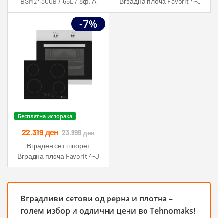
BSM24300B / 65L / 8ф. А
Вградна плоча Favorit 4-J
Black
-7%
Бесплатна испорака
22.319
ден
23.999
ден
Вграден сет шпорет
Вградна плоча Favorit 4-J
Inox
Вградливи сетови од рерна и плотна –
голем избор и одлични цени во Tehnomaks!