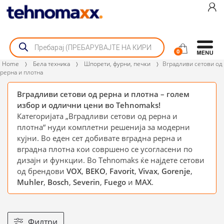
Skip
Skip
to
to
navigation
content
Products
search
0
Home
Бела техника
Шпорети, фурни, печки
Вградливи сетови од
рерна и плотна
Вградливи сетови од рерна и плотна – голем
избор и одлични цени во Tehnomaks!
Категоријата „Вградливи сетови од рерна и
плотна“ нуди комплетни решенија за модерни
кујни. Во еден сет добивате вградна рерна и
вградна плотна кои совршено се усогласени по
дизајн и функции. Во Tehnomaks ќе најдете сетови
од брендови
VOX
,
BEKO
,
Favorit
,
Vivax
,
Gorenje
,
Muhler
,
Bosch
,
Severin
,
Fuego
и
MAX
.
Филтри