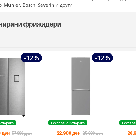
o
,
Muhler
,
Bosch
,
Severin
и други.
нирани фрижидери
-12%
-12%
испорака
Бесплатна испорака
Бесплат
0
ден
22.900
ден
28.
57.999
ден
25.999
ден