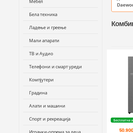
Мебел
Daewo
Бела техника
Комби
Ладење и греење
Мали апарати
ТВ и Аудио
Телефони и смарт уреди
Компјутери
Градина
Алати и машини
Спорт и рекреација
Бесплатна 
50.90
Играчки-опрема за деца