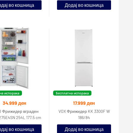
дај во кошница
Додај во кошница
волумен
класа
на испорака
Бесплатна испорака
34.999
ден
17.999
ден
 Фрижидер вграден
VOX Фрижидер KK 3300F W
75E4SN 254L 177.5 cm
186/84
дај во кошница
Додај во кошница