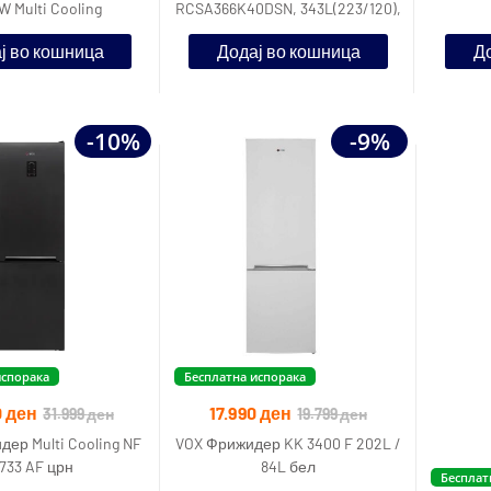
W Multi Cooling
RCSA366K40DSN, 343L(223/120),
E, 185.2 cm комбиниран
ј во кошница
Додај во кошница
До
-10%
-9%
испорака
Бесплатна испорака
0
ден
17.990
ден
31.999
ден
19.799
ден
ер Multi Cooling NF
VOX Фрижидер KK 3400 F 202L /
733 AF црн
84L бел
Бесплат