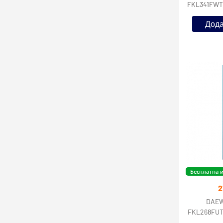
FKL341FWT1
F ен
Дода
Бесплатна 
2
DAEW
FKL268FUT0R
Frost, F ен