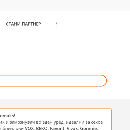
а
СТАНИ ПАРТНЕР
...
nomaks!
 и замрзнувач во еден уред, идеални за секое
од брендови
VOX
,
BEKO
,
Favorit
,
Vivax
,
Gorenje
,