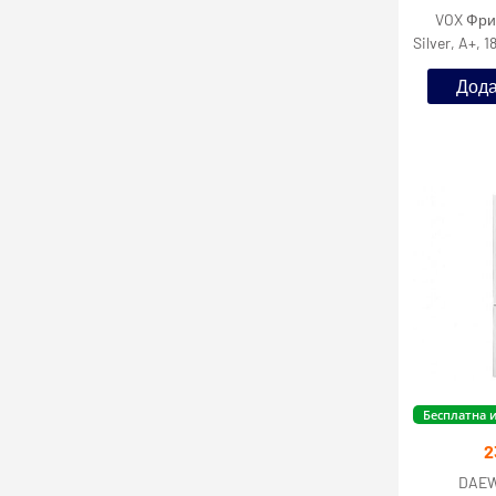
VOX Фри
Silver, A+,
Sirina 
Дода
Бесплатна 
2
DAEW