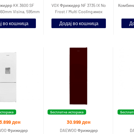
жидер KK 3600 SF
VOX Фрижидер NF 3735 IX No
Комбини
 1860mm Visina, 595mm
Frost / Multi Cooling иноx
230L Фрижидер, 1
ј во кошница
Додај во кошница
До
испорака
Бесплатна испорака
Бесплат
3.899
ден
30.999
ден
OO Фрижидер
DAEWOO Фрижидер
D