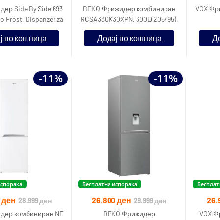
ер Side By Side 693
BEKO Фрижидер комбиниран
VOX Фри
No Frost, Dispanzer za
RCSA330K30XPN, 300L(205/95),
da, Odrzuvac
F, 185.1 cm
ј во кошница
Додај во кошница
До
-11%
-11%
испорака
Бесплатна испорака
Бесплат
0
ден
26.800
ден
26.
28.999
ден
29.999
ден
дер комбиниран NF
BEKO Фрижидер
VOX Фр