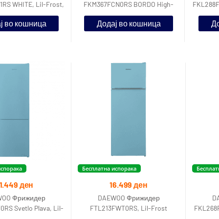
RS WHITE, Lil-Frost,
FKM367FCN0RS BORDO High-
FKL288F
ергетска класа
Tech No Frost, F енергетска
F ен
ј во кошница
Додај во кошница
До
класа
испорака
Бесплатна испорака
Бесплат
1.449
ден
16.499
ден
OO Фрижидер
DAEWOO Фрижидер
D
S Svetlo Plava, Lil-
FTL213FWT0RS, Lil-Frost
FKL268F
ергетска класа, Нето
F ен