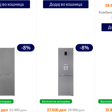
ј во кошница
Додај во кошница
29.
Комбини
·
До
-8%
-8%
испорака
Бесплатна испорака
Бесплат
0
ден
27.500
ден
31.
24.990
ден
29.999
ден