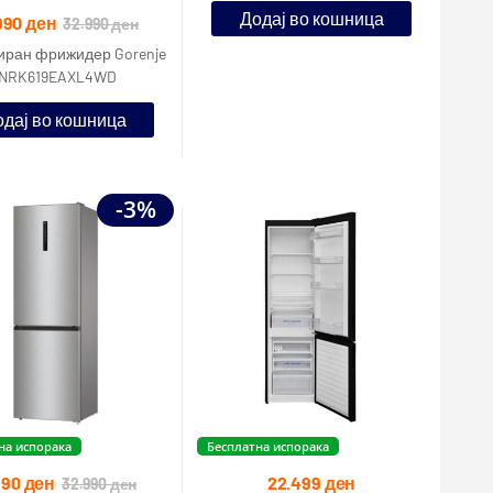
Додај во кошница
990
ден
32.990
ден
ран фрижидер Gorenje
 NRK619EAXL4WD
дај во кошница
-3%
на испорака
Бесплатна испорака
990
ден
22.499
ден
32.990
ден