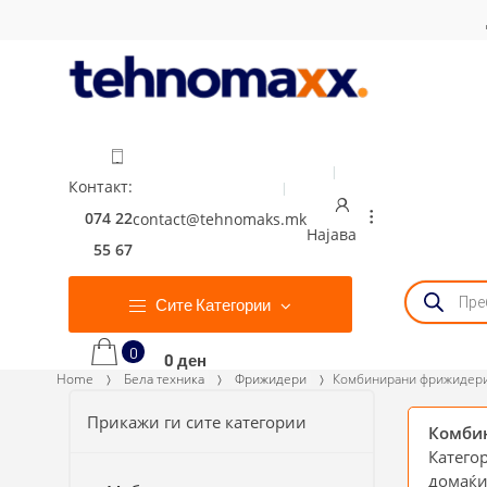
Skip
Skip
to
to
navigation
content
Контакт:
074 22
contact@tehnomaks.mk
...
Најава
55 67
Products
search
Сите Категории
Кошница
0
0 ден
Home
Бела техника
Фрижидери
Комбинирани фрижидер
Прикажи ги сите категории
Комбин
Катего
домаќи