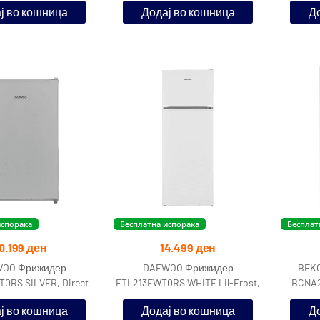
ј во кошница
Додај во кошница
До
в
испорака
Бесплатна испорака
Бесплат
0.199
ден
14.499
ден
OO Фрижидер
DAEWOO Фрижидер
BEKO
0RS SILVER, Direct
FTL213FWT0RS WHITE Lil-Frost,
BCNA2
g, F енергетска
F енергетска класа, Нето
ј во кошница
Додај во кошница
До
аса,Нето вол
волумен 2