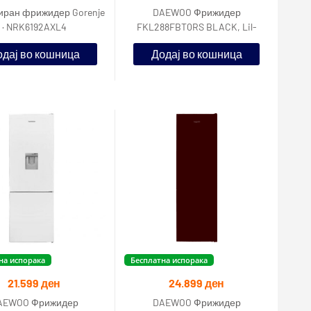
ран фрижидер Gorenje
DAEWOO Фрижидер
· NRK6192AXL4
FKL288FBT0RS BLACK, Lil-
Frost, F енергетска класа
дај во кошница
Додај во кошница
на испорака
Бесплатна испорака
21.599
ден
24.899
ден
AEWOO Фрижидер
DAEWOO Фрижидер