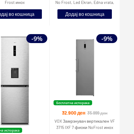
Frost иноx
No Frost, Led Ekran, Edna vrata,
390L, Antibakter
дај во кошница
Додај во кошница
-9%
-9%
Бесплатна испорака
32.900
ден
35.999
ден
VOX Замрзнувач вертикален VF
3715 IXF 7 фиоки NoFrost иноx
на испорака