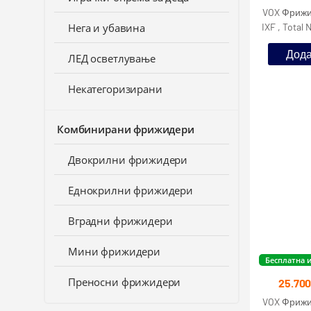
VOX Фрижид
IXF , Total 
Нега и убавина
vo
Дода
ЛЕД осветлување
Некатегоризирани
Комбинирани фрижидери
Двокрилни фрижидери
Еднокрилни фрижидери
Вградни фрижидери
Мини фрижидери
Бесплатна 
Преносни фрижидери
25.70
VOX Фрижи