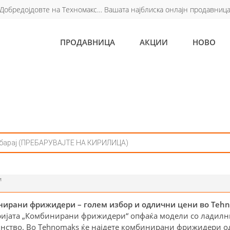
Добредојдовте на Техномакс… Вашата најблиска онлајн продавниц
ПРОДАВНИЦА
АКЦИИ
НОВО
и
ирани фрижидери – голем избор и одлични цени во Teh
ријата „Комбинирани фрижидери“ опфаќа модели со ладилник
нство. Во Tehnomaks ќе најдете комбинирани фрижидери 