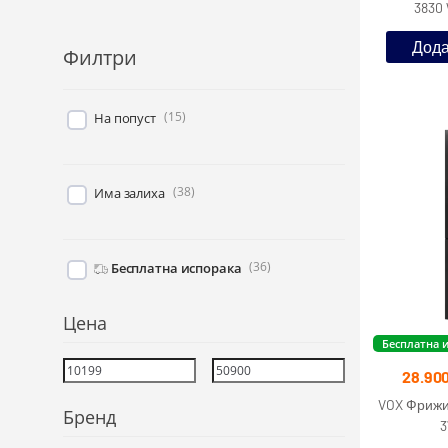
3830 
Дода
Филтри
(
15
)
На попуст
(
38
)
Има залиха
(
36
)
Бесплатна испорака
Цена
Бесплатна 
28.90
VOX Фрижид
Бренд
3