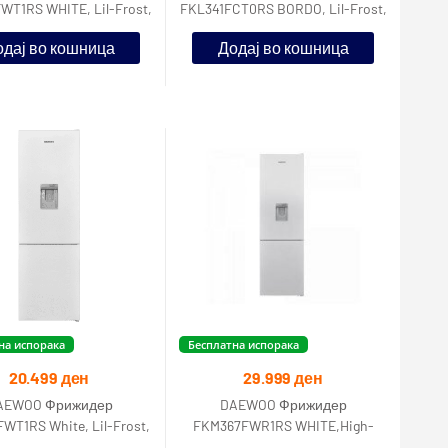
WT1RS WHITE, Lil-Frost,
FKL341FCT0RS BORDO, Lil-Frost,
ергетска класа, Нето
F енергетска класа, Нето
дај во кошница
Додај во кошница
волумен
волумен
на испорака
Бесплатна испорака
20.499
ден
29.999
ден
AEWOO Фрижидер
DAEWOO Фрижидер
WT1RS White, Lil-Frost,
FKM367FWR1RS WHITE,High-
ергетска класа, Нето
Tech No Frost,F енергетска