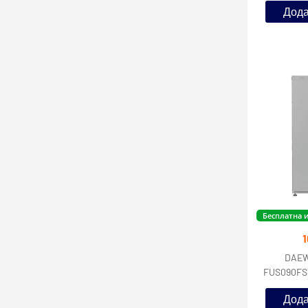
Дода
Бесплатна 
1
DAEW
FUS090FST
Coolin
Дода
кл