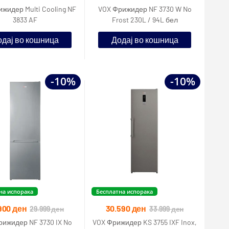
жидер Multi Cooling NF
VOX Фрижидер NF 3730 W No
3833 AF
Frost 230L / 94L бел
дај во кошница
Додај во кошница
-10%
-10%
на испорака
Бесплатна испорака
900
ден
30.590
ден
29.999
ден
33.999
ден
ижидер NF 3730 IX No
VOX Фрижидер KS 3755 IXF Inox,