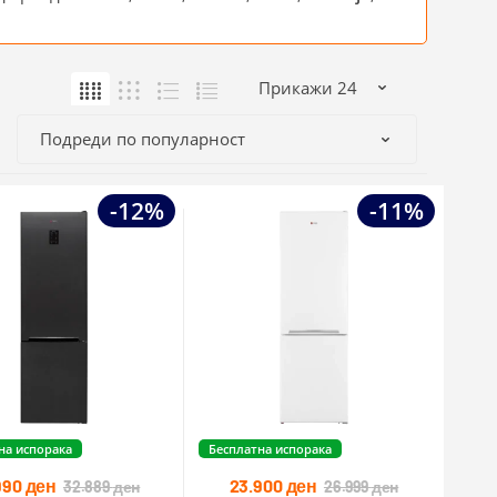
-12%
-11%
на испорака
Бесплатна испорака
990
ден
23.900
ден
32.889
ден
26.999
ден