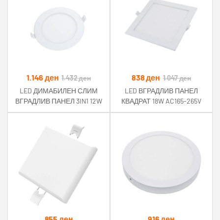
1.146
ден
838
ден
1.432
ден
1.047
ден
LED ДИМАБИЛЕН СЛИМ
LED ВГРАДЛИВ ПАНЕЛ
ВГРАДЛИВ ПАНЕЛ 3IN1 12W
КВАДРАТ 18W AC165-265V
900LM 220V CCT ПРОМЕНА
1450LM CCT ПРОМЕНА
БОЈА
БОЈА
855
ден
916
ден