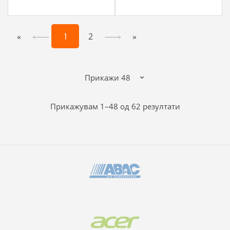
«
1
2
»
Sorted
Прикажувам 1–48 од 62 резултати
by
popularity
B
r
a
n