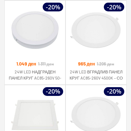
-20%
-20%
265V RA>80 IP54 4500K
265V RA>80 IP54 2700K
1.049
ден
965
ден
1.311
ден
1.206
ден
24W LED НАДГРАДЕН
24W LED ВГРАДЛИВ ПАНЕЛ
ПАНЕЛ КРУГ AC85-260V 50-
КРУГ AC85-260V 4500K – СО
60Hz 4500K
ДРАЈВЕР
-20%
-20%