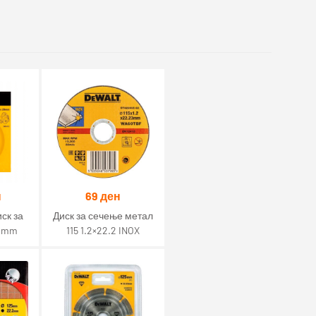
н
69
ден
ск за
Диск за сечење метал
20mm
115 1.2×22.2 INOX