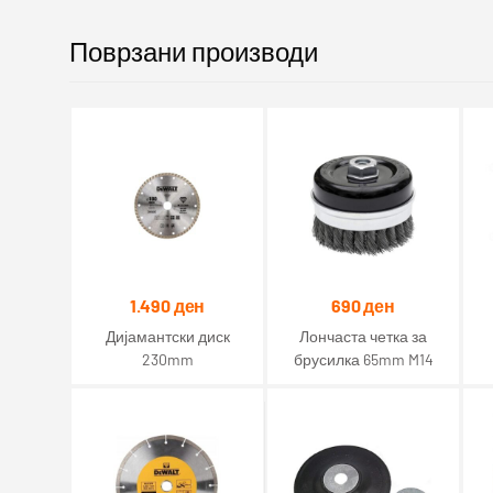
Поврзани производи
1.490
ден
690
ден
Дијамантски диск
Лончаста четка за
230mm
брусилка 65mm M14