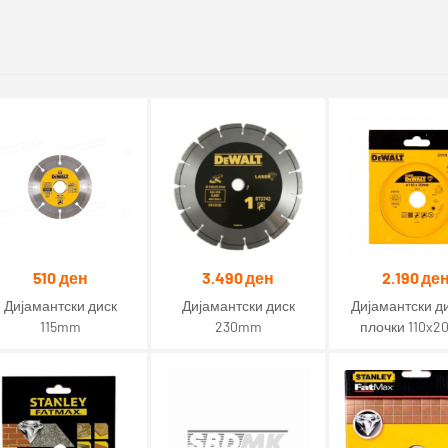
510
ден
3.490
ден
2.190
де
Дијамантски диск
Дијамантски диск
Дијамантски ди
115mm
230mm
плочки 110x