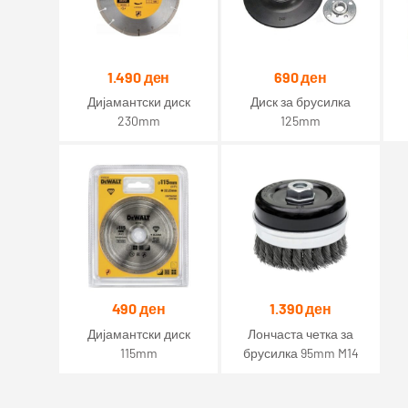
1.490
ден
690
ден
Дијамантски диск
Диск за брусилка
230mm
125mm
490
ден
1.390
ден
Дијамантски диск
Лончаста четка за
115mm
брусилка 95mm M14