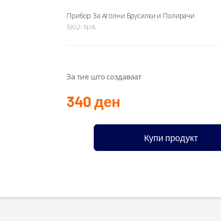
Прибор За Аголни Брусилки и Полирачи
SKU:
N/A
За тие што создаваат
340
ден
Купи продукт