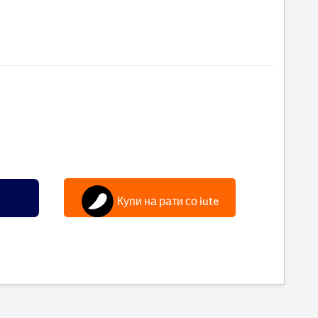
Купи на рати со iute