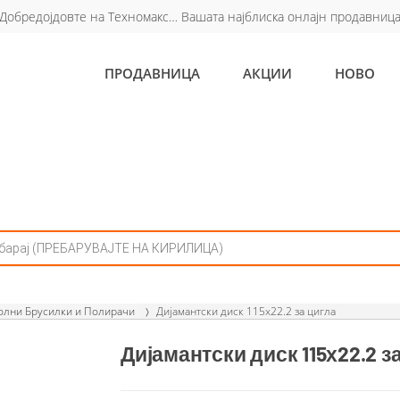
Добредојдовте на Техномакс… Вашата најблиска онлајн продавниц
ПРОДАВНИЦА
АКЦИИ
НОВО
олни Брусилки и Полирачи
Дијамантски диск 115х22.2 за цигла
Дијамантски диск 115х22.2 з