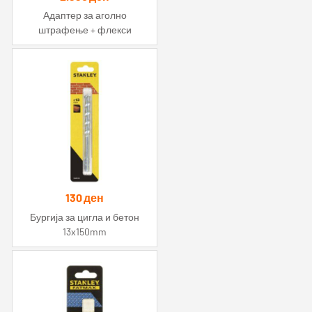
Адаптер за аголно
штрафење + флекси
продолжеток 4in1 Impact
130
ден
Бургија за цигла и бетон
13x150mm