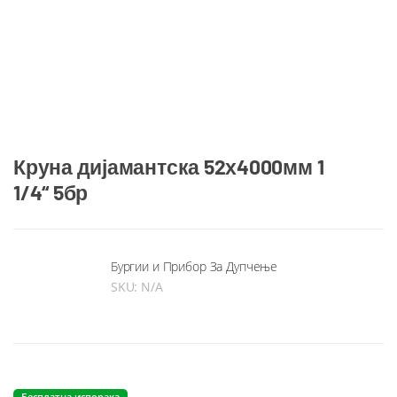
Круна дијамантска 52х4000мм 1
1/4“ 5бр
Бургии и Прибор За Дупчење
SKU:
N/A
Бесплатна испорака