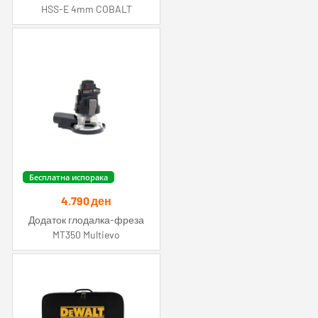
HSS-E 4mm COBALT
Бесплатна испорака
4.790
ден
Додаток глодалка-фреза
MT350 Multievo