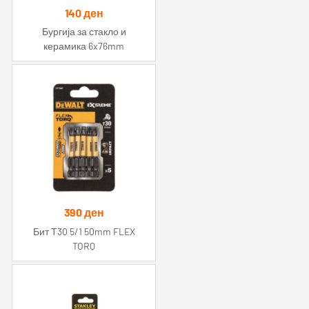
140
ден
Бургија за стакло и
керамика 6x76mm
390
ден
Бит Т30 5/1 50mm FLEX
TORQ