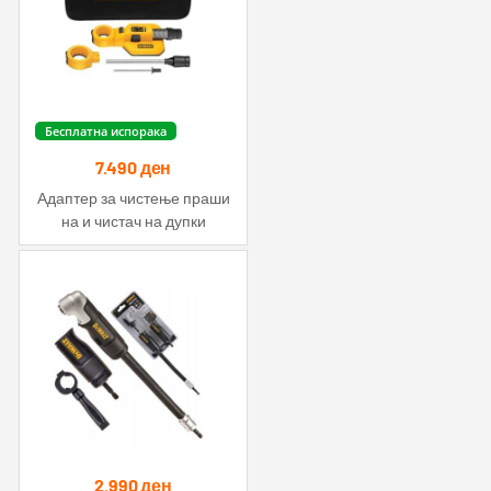
Бесплатна испорака
7.490
ден
Адаптер за чистење праши
на и чистач на дупки
2.990
ден