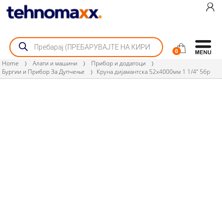
Skip
Skip
to
to
navigation
content
Products
search
0
Home
Алати и машини
Прибор и додатоци
Бургии и Прибор За Дупчење
Круна дијамантска 52х4000мм 1 1/4“ 5бр