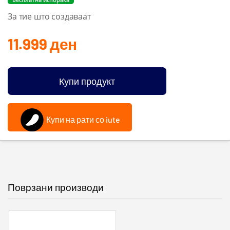
За тие што создаваат
11.999
ден
Купи продукт
Купи на рати со iute
Поврзани производи