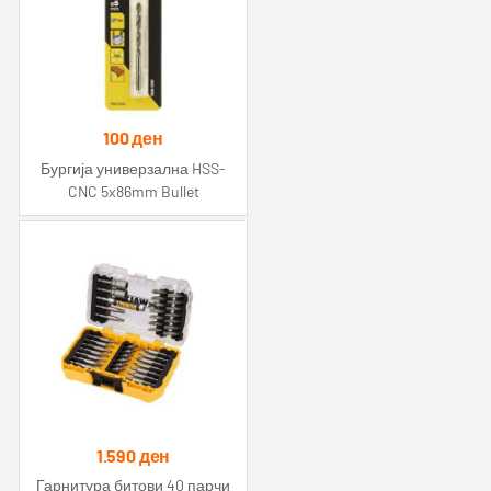
100
ден
Бургија универзална HSS-
CNC 5x86mm Bullet
1.590
ден
Гарнитура битови 40 парчи