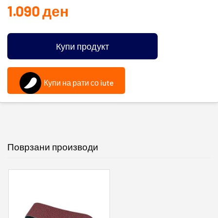
1.090
ден
Купи продукт
Купи на рати со iute
Поврзани производи