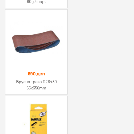
60g 3 пар.
690
ден
Брусна трака D26480
65x356mm