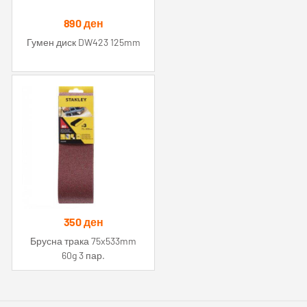
890
ден
Гумен диск DW423 125mm
350
ден
Брусна трака 75x533mm
60g 3 пар.