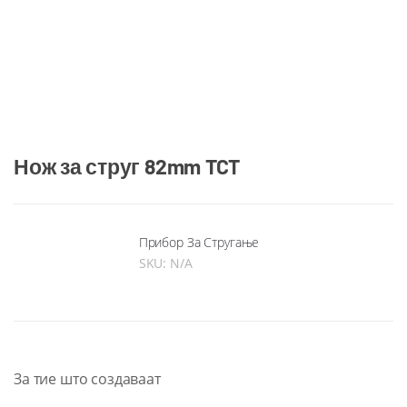
Нож за струг 82mm TCT
Прибор За Стругање
SKU:
N/A
За тие што создаваат