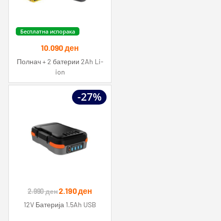
Бесплатна испорака
10.090
ден
Полнач + 2 батерии 2Ah Li-
ion
-27%
Original
Current
2.190
ден
2.990
ден
price
price
12V Батерија 1.5Ah USB
was:
is: