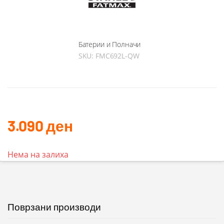
Батерии и Полначи
SKU:
FMC692L-QW
3.090
ден
Нема на залиха
Поврзани производи