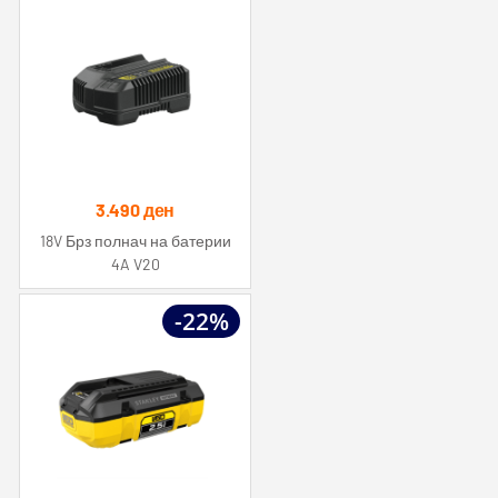
3.490
ден
18V Брз полнач на батерии
4A V20
-22%