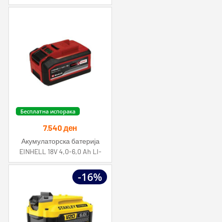
2.990 ден.
2.190 ден.
Бесплатна испорака
7.540
ден
Акумулаторска батерија
EINHELL 18V 4,0-6,0 Ah LI-
ON MULTI Einhell
-16%