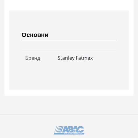
Основни
Бренд
Stanley Fatmax
B
r